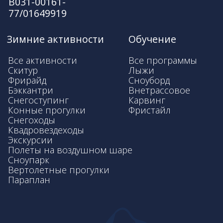
ИНН: 0900007104
ОГРН: 1230900000649
Полное или частичное копирование
изображений и текстов возможно
только с указанием активной ссылки на
сайт Gorski Travel Club
© 2025 Gorski Travel Club
369152, с. Архыз, ул. Горная, зд. 6, ком. 206