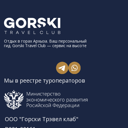
Снегоходные туры
Сноубайк туры
О компании
Карта сайта
Gorski Travel Club
Спецпредложения
от Gorski Travel Club
Подобрать тур
8 (800) 775 80 98
Служба заботы
Политика конфиденциальности
Правила техники безопасности
Правовая информация
Публичная оферта
Пользовательское соглашение
Положение о розыгрыше