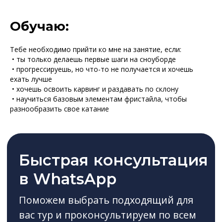
Начать консультацию
Обучаю:
Тебе необходимо прийти ко мне на занятие, если:
• ты только делаешь первые шаги на сноуборде
• прогрессируешь, но что-то не получается и хочешь
ехать лучше
• хочешь освоить карвинг и раздавать по склону
• научиться базовым элементам фристайла, чтобы
разнообразить свое катание
Отдых в горах Архыза. Ваш персональный
гид. Gorski Travel Club — сервис на высоте
Мы в реестре туроператоров
ООО "Горски Трэвел клаб"