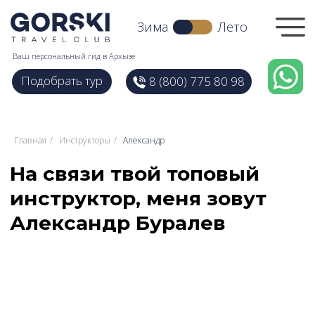
Зима
Зима
Лето
Лето
Ваш персональный гид в Архызе
Ваш персональный гид в Архызе
Подобрать тур
Подобрать тур
8 (800) 775 80 98
8 (800) 775 80 98
На связи твой топовый
инструктор, меня зовут
Главная
/
Инструкторы
/
Александр
Александр Буралев