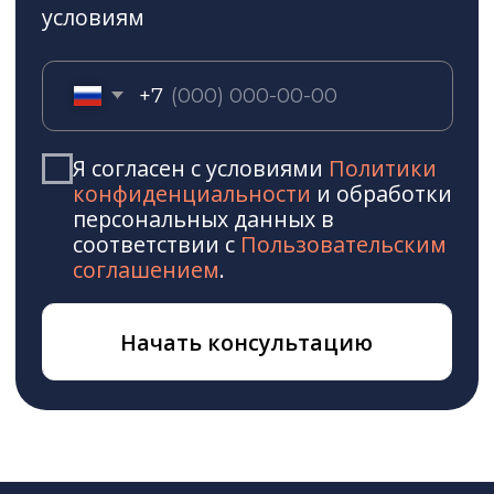
В031-00161-
77/01649919
Зимние активности
Обучение
Все активности
Все программы
Скитур
Лыжи
Фрирайд
Сноуборд
Бэккантри
Внетрассовое
Снегоступинг
Карвинг
Конные прогулки
Фристайл
Снегоходы
Квадровездеходы
Экскурсии
Полеты на воздушном шаре
Сноупарк
Вертолетные прогулки
Параплан
Туры
Все туры
Горнолыжные туры
Активные зимние туры
Конные туры