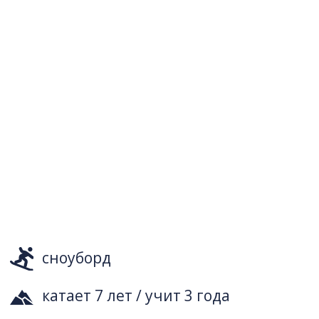
сноуборд
катает 7 лет / учит 3 года
взрослые и дети
Я четвертый год живу и обучаю катанию
в Архызе. Моя цель — научиться красиво
и технично кататься на доске, чтобы
передать эти знания тебе! Поэтому за один
год я получил две инструкторские категории
и продолжаю развиваться дальше
Сертифицированный